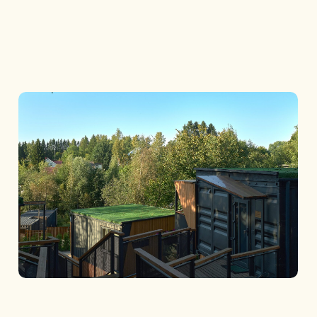
КОТТЕДЖ «ЁЛКИ»
АКЦИИ И ПРЕДЛОЖЕНИЯ
КОТТЕДЖ «ХОЛМ»
НОВОСТИ КОМПЛЕКСА
КОТТЕДЖ «ЯБЛОНЯ»
ПОИСК ПО САЙТУ
КОТТЕДЖ «РЯБИНА»
КОТТЕДЖ «БЕРЕЗА»
ПРАВОВАЯ ИНФОРМАЦИЯ
СОЦИАЛЬНЫЕ СЕТИ
ПРАВИЛА ПРОЖИВАНИЯ И
ВКОНТАКТЕ
РАЗМЕЩЕНИЯ
ПРАВОВЫЕ ДОКУМЕНТЫ
TELEGRAM
©ХОЛМ ИНН 2023
Создание сайта: Ancora
Вернуться наверх