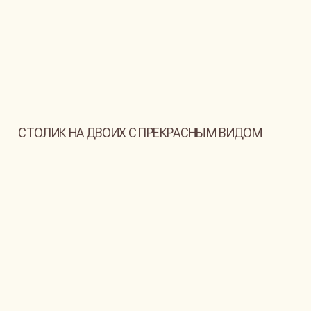
Просторная двуспальная кровать
с ортопедическим матрасом
Современная кухня
Ванная комната с душем и туалетом