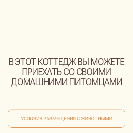
Катание на SUP-бордах имеет эффект, схожий
с медитацией - плавное скольжение по глади
озера и наслаждение живописными
пейзажами. В Парк отеле ХОЛМ INN Вы
можете взять в аренду SUP-доски для
прогулок по замечательному озеру Хепоярви.
Стоимость: 500 руб./ час.
ЧТО ЕЩЁ?
ДЛЯ ВАШЕГО УДОБСТВА
НА ТЕРРИТОРИИ КОМПЛЕКСА
ЕСТЬ МНОГО
ДОПОЛНИТЕЛЬНЫХ УСЛУГ